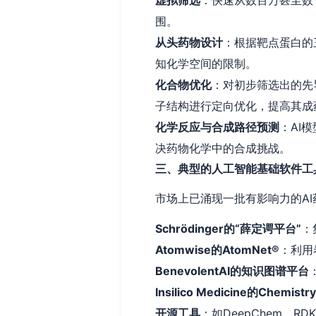
虚拟筛选
：快速从数百万甚至数
围。
从头药物设计
：根据靶点蛋白的
知化学空间的限制。
化合物优化
：对初步筛选出的先
子结构进行定向优化，提高其成
化学反应与合成路径预测
：AI
决药物化学中的合成挑战。
三、典型的人工智能基础软件工
市场上已涌现一批有影响力的A
Schrödinger的“薛定谔平台”
：
Atomwise的AtomNet®
：利用
BenevolentAI的知识图谱平台
Insilico Medicine的Chemistr
开源工具
：如DeepChem、