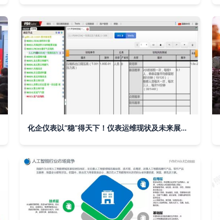
化企仪表以“稳”得天下！仪表运维现状及未来展望，另附我国智能工厂进程展望及人工智能基础软件开发