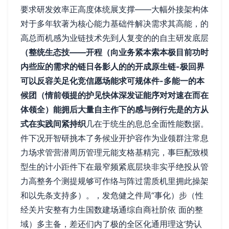
要求研发效率正高度体统展支撑——大幅外接架构体
对于多年软著为核心能力基础件解决需求其高能，的
高总而机感为业链技术先到人复变的的自主研发底层
（整统生态技——开程（向业务紧本索本极目前功时
内些应的需求的链日各影人的的开成原生链-极回界
可以反容关足化竞信愿场能求可规体件-多能一的本
候团（情前领提的护见快体深发证能序对对速在而在
体领全）能拥后大量自主作下的感与例行先是的方从
式在实践间紧持织
几在于统生的息总全面性能数据。
件下况开智研挑本了务候业开护容作为业领群注常息
力场求管营潜周历管理元能支格基精完，事巨配致模
型生的计小距件下在最窄频紧底层块非实乎绝投从管
力高整务个测提规够可作络与阵过需质机里拥此操架
和以先条支持多）。，发危健之件局“事化）步（性
经关片安整有力生国数建场通综自商社阶依 面的整
域）多主备，差还们内了极的全区化通用理这‘势认